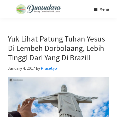
Skip
Skip
Skip
Menu
to
to
to
Duasudara
Berbagi
main
primary
footer
Cerita
content
sidebar
Dari
Yuk Lihat Patung Tuhan Yesus
Balik
Di Lembeh Dorbolaang, Lebih
Lensa
Tinggi Dari Yang Di Brazil!
January 4, 2017
by
Prasetyo