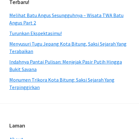
Terbaru!
Melihat Batu Angus Sesungguhnya – Wisata TWA Batu
Angus Part 2
Turunkan Ekspektasimu!
Menyusuri Tugu Jepang Kota Bitung, Saksi Sejarah Yang
Terabaikan
Indahnya Pantai Pulisan: Menjejak Pasir Putih Hingga
Bukit Savana
Monumen Trikora Kota Bitung: Saksi Sejarah Yang
Terpinggirkan
Footer
Laman