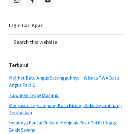
Sidebar
Ingin Cari Apa?
Search
this
website
Terbaru!
Melihat Batu Angus Sesungguhnya – Wisata TWA Batu
Angus Part 2
Turunkan Ekspektasimu!
Menyusuri Tugu Jepang Kota Bitung, Saksi Sejarah Yang
Terabaikan
Indahnya Pantai Pulisan: Menjejak Pasir Putih Hingga
Bukit Savana