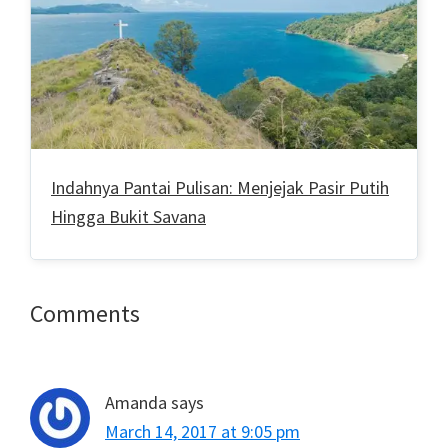
Indahnya Pantai Pulisan: Menjejak Pasir Putih
Hingga Bukit Savana
Reader
Comments
Interactions
Amanda
says
March 14, 2017 at 9:05 pm