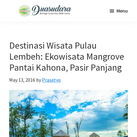
Skip
Skip
Skip
Menu
to
to
to
Duasudara
Berbagi
main
primary
footer
Cerita
content
sidebar
Dari
Destinasi Wisata Pulau
Balik
Lembeh: Ekowisata Mangrove
Lensa
Pantai Kahona, Pasir Panjang
May 13, 2016
by
Prasetyo