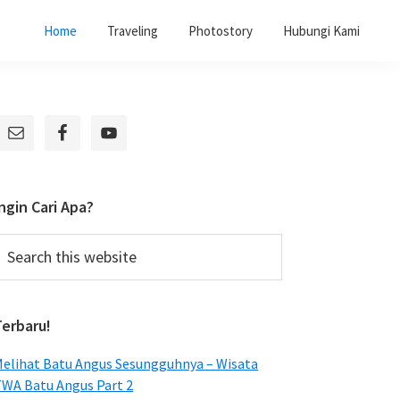
Home
Traveling
Photostory
Hubungi Kami
Primary
Sidebar
ngin Cari Apa?
earch
his
ebsite
Terbaru!
elihat Batu Angus Sesungguhnya – Wisata
WA Batu Angus Part 2