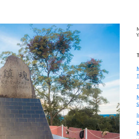
M
Y
M
T
T
M
S
I
H
M