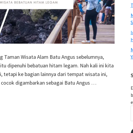
T
M
S
I
H
M
g Taman Wisata Alam Batu Angus sebelumnya,
Y
tu dipenuhi bebatuan hitam legam. Nah kali ini kita
tetapi ke bagian lainnya dari tempat wisata ini,
S
h cocok digambarkan sebagai Batu Angus …
E
b
e
E
A