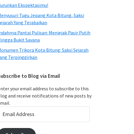
urunkan Ekspektasimu!
enyusuri Tugu Jepang Kota Bitung, Saksi
ejarah Yang Terabaikan
ndahnya Pantai Pulisan: Menjejak Pasir Putih
ingga Bukit Savana
onumen Trikora Kota Bitung: Saksi Sejarah
ang Terpinggirkan
ubscribe to Blog via Email
nter your email address to subscribe to this
log and receive notifications of new posts by
mail.
mail
ddress