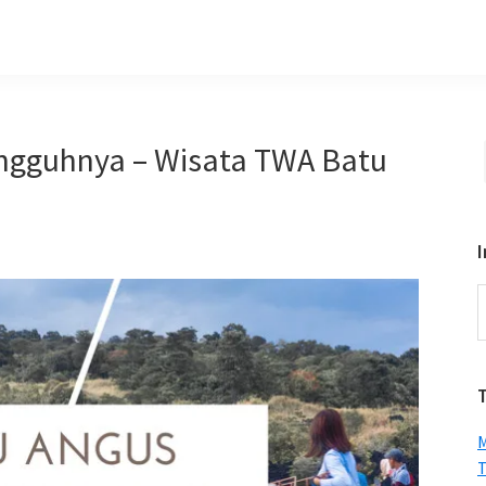
ngguhnya – Wisata TWA Batu
I
S
t
w
M
T