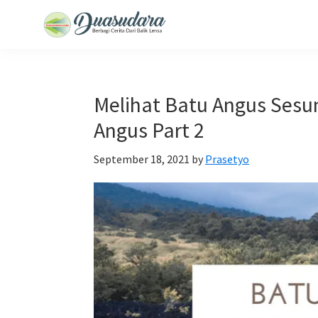
Skip
Skip
Skip
Skip
to
to
to
to
Duasudara
Berbagi
primary
main
primary
footer
Cerita
navigation
content
sidebar
Dari
Melihat Batu Angus Sesu
Balik
Angus Part 2
Lensa
September 18, 2021
by
Prasetyo