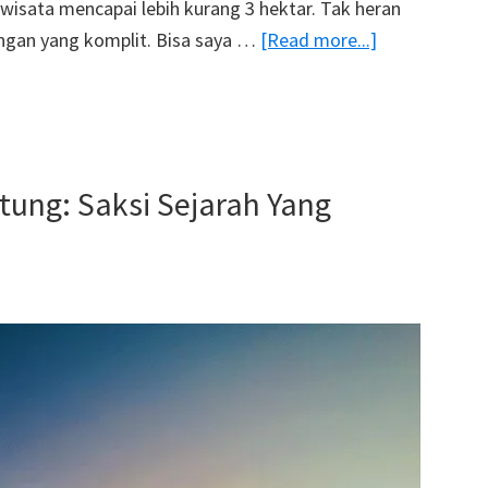
al wisata mencapai lebih kurang 3 hektar. Tak heran
about
angan yang komplit. Bisa saya …
[Read more...]
Indahnya
Pantai
Pulisan:
Menjejak
tung: Saksi Sejarah Yang
Pasir
Putih
Hingga
Bukit
Savana