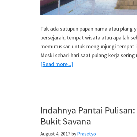
Tak ada satupun papan nama atau plang y
bersejarah, tempat wisata atau apa lah se
memutuskan untuk mengunjungi tempat ini 
Meski sehari-hari saat pulang kerja serin
about
[Read more...]
Menyusuri
Tugu
Jepang
Kota
Indahnya Pantai Pulisan:
Bitung,
Saksi
Bukit Savana
Sejarah
August 4, 2017
by
Prasetyo
Yang