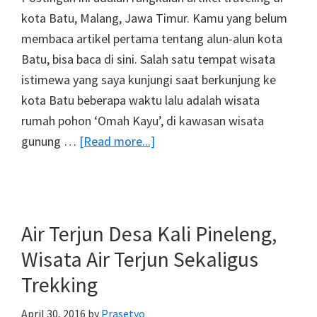
kota Batu, Malang, Jawa Timur. Kamu yang belum
membaca artikel pertama tentang alun-alun kota
Batu, bisa baca di sini. Salah satu tempat wisata
istimewa yang saya kunjungi saat berkunjung ke
kota Batu beberapa waktu lalu adalah wisata
rumah pohon ‘Omah Kayu’, di kawasan wisata
about
gunung …
[Read more...]
Sejuknya
Wisata
Rumah
Pohon
Air Terjun Desa Kali Pineleng,
Omah
Wisata Air Terjun Sekaligus
Kayu
Trekking
Di
Batu
April 30, 2016
by
Prasetyo