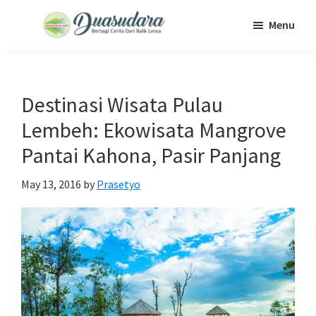
Skip
Skip
Skip
Menu
to
to
to
Duasudara
Berbagi
main
primary
footer
Cerita
content
sidebar
Dari
Destinasi Wisata Pulau
Balik
Lembeh: Ekowisata Mangrove
Lensa
Pantai Kahona, Pasir Panjang
May 13, 2016
by
Prasetyo