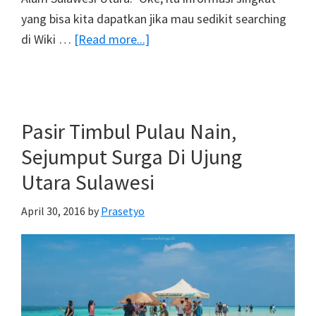
yang bisa kita dapatkan jika mau sedikit searching
about
di Wiki …
[Read more...]
Jelajah
Taman
Wisata
Alam
Pasir Timbul Pulau Nain,
Batu
Sejumput Surga Di Ujung
Angus,
Utara Sulawesi
Cagar
Alam
April 30, 2016
by
Prasetyo
Duasudara
Kota
Bitung