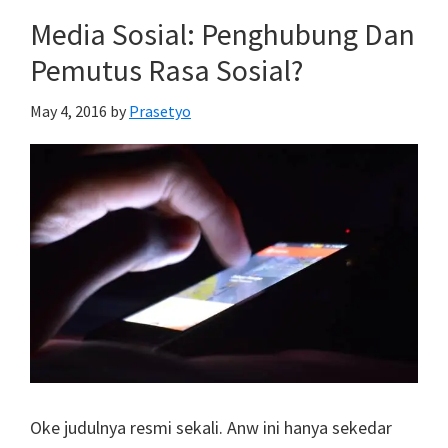
Lembeh:
Media Sosial: Penghubung Dan
Ekowisata
Pemutus Rasa Sosial?
Mangrove
Pantai
May 4, 2016
by
Prasetyo
Kahona,
Pasir
Panjang
Oke judulnya resmi sekali. Anw ini hanya sekedar