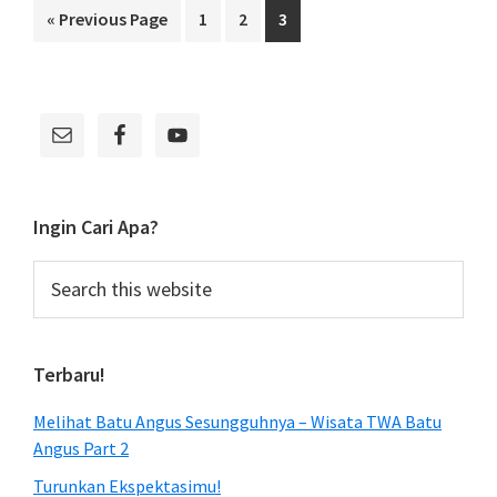
Baru:
Go
Page
Page
Page
«
Previous Page
1
2
3
Duasudara.com!
to
Primary
Sidebar
Ingin Cari Apa?
Search
this
website
Terbaru!
Melihat Batu Angus Sesungguhnya – Wisata TWA Batu
Angus Part 2
Turunkan Ekspektasimu!