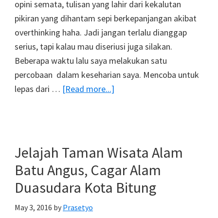
opini semata, tulisan yang lahir dari kekalutan
pikiran yang dihantam sepi berkepanjangan akibat
overthinking haha. Jadi jangan terlalu dianggap
serius, tapi kalau mau diseriusi juga silakan.
Beberapa waktu lalu saya melakukan satu
percobaan dalam keseharian saya. Mencoba untuk
about
lepas dari …
[Read more...]
Media
Sosial:
Penghubung
Dan
Jelajah Taman Wisata Alam
Pemutus
Batu Angus, Cagar Alam
Rasa
Duasudara Kota Bitung
Sosial?
May 3, 2016
by
Prasetyo