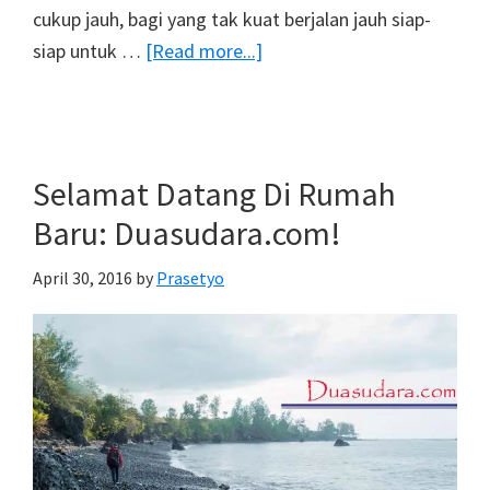
cukup jauh, bagi yang tak kuat berjalan jauh siap-
about
siap untuk …
[Read more...]
Air
Terjun
Desa
Kali
Selamat Datang Di Rumah
Pineleng,
Baru: Duasudara.com!
Wisata
Air
April 30, 2016
by
Prasetyo
Terjun
Sekaligus
Trekking