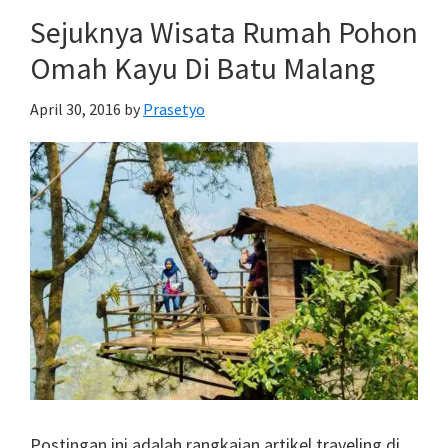
Nain,
Sejuknya Wisata Rumah Pohon
Sejumput
Omah Kayu Di Batu Malang
Surga
Di
April 30, 2016
by
Prasetyo
Ujung
Utara
Sulawesi
Postingan ini adalah rangkaian artikel traveling di