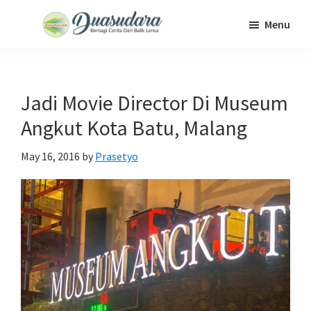
Skip
Skip
Skip
Menu
to
to
to
Duasudara
Berbagi
main
primary
footer
Cerita
content
sidebar
Dari
Jadi Movie Director Di Museum
Balik
Angkut Kota Batu, Malang
Lensa
May 16, 2016
by
Prasetyo