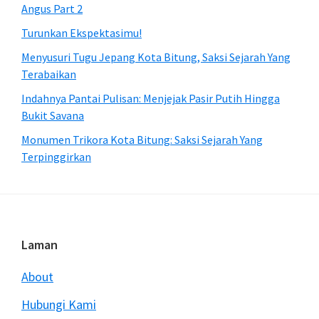
Angus Part 2
Turunkan Ekspektasimu!
Menyusuri Tugu Jepang Kota Bitung, Saksi Sejarah Yang
Terabaikan
Indahnya Pantai Pulisan: Menjejak Pasir Putih Hingga
Bukit Savana
Monumen Trikora Kota Bitung: Saksi Sejarah Yang
Terpinggirkan
Footer
Laman
About
Hubungi Kami