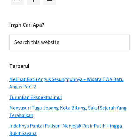
Sidebar
Ingin Cari Apa?
Search
this
website
Terbaru!
Melihat Batu Angus Sesungguhnya – Wisata TWA Batu
Angus Part 2
Turunkan Ekspektasimu!
Menyusuri Tugu Jepang Kota Bitung, Saksi Sejarah Yang
Terabaikan
Indahnya Pantai Pulisan: Menjejak Pasir Putih Hingga
Bukit Savana