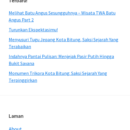
Terbaru!
Melihat Batu Angus Sesungguhnya – Wisata TWA Batu
Angus Part 2
Turunkan Ekspektasimu!
Menyusuri Tugu Jepang Kota Bitung, Saksi Sejarah Yang
Terabaikan
Indahnya Pantai Pulisan: Menjejak Pasir Putih Hingga
Bukit Savana
Monumen Trikora Kota Bitung: Saksi Sejarah Yang
Terpinggirkan
Footer
Laman
About