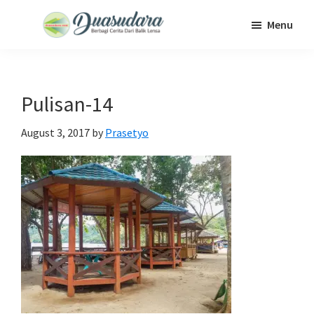
Skip
Skip
Skip
Menu
to
to
to
Duasudara
Berbagi
main
primary
footer
Cerita
content
sidebar
Dari
Pulisan-14
Balik
Lensa
August 3, 2017
by
Prasetyo