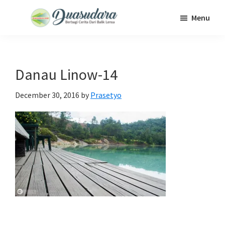
Skip
Skip
Skip
Menu
to
to
to
Duasudara
Berbagi
main
primary
footer
Cerita
content
sidebar
Dari
Danau Linow-14
Balik
Lensa
December 30, 2016
by
Prasetyo