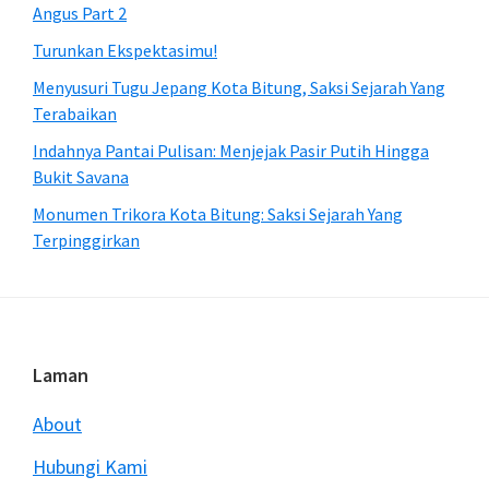
Angus Part 2
Turunkan Ekspektasimu!
Menyusuri Tugu Jepang Kota Bitung, Saksi Sejarah Yang
Terabaikan
Indahnya Pantai Pulisan: Menjejak Pasir Putih Hingga
Bukit Savana
Monumen Trikora Kota Bitung: Saksi Sejarah Yang
Terpinggirkan
Footer
Laman
About
Hubungi Kami