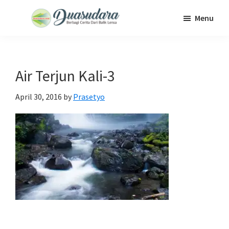
Skip
Skip
Skip
Menu
to
to
to
Duasudara
Berbagi
main
primary
footer
Cerita
content
sidebar
Dari
Air Terjun Kali-3
Balik
Lensa
April 30, 2016
by
Prasetyo