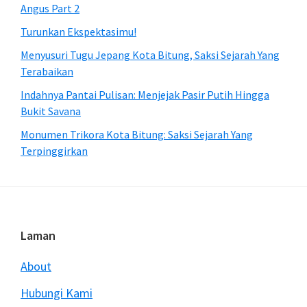
Angus Part 2
Turunkan Ekspektasimu!
Menyusuri Tugu Jepang Kota Bitung, Saksi Sejarah Yang
Terabaikan
Indahnya Pantai Pulisan: Menjejak Pasir Putih Hingga
Bukit Savana
Monumen Trikora Kota Bitung: Saksi Sejarah Yang
Terpinggirkan
Footer
Laman
About
Hubungi Kami