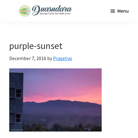
Skip
Skip
Skip
Menu
to
to
to
Duasudara
Berbagi
main
primary
footer
Cerita
content
sidebar
Dari
purple-sunset
Balik
Lensa
December 7, 2016
by
Prasetyo