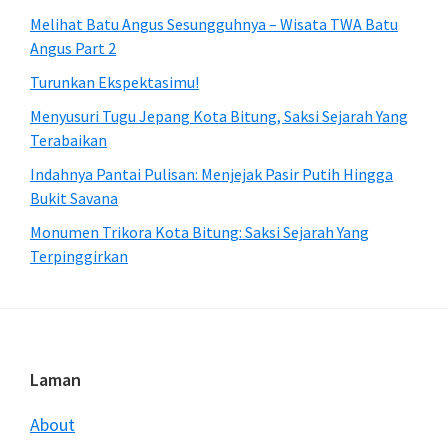
Melihat Batu Angus Sesungguhnya – Wisata TWA Batu
Angus Part 2
Turunkan Ekspektasimu!
Menyusuri Tugu Jepang Kota Bitung, Saksi Sejarah Yang
Terabaikan
Indahnya Pantai Pulisan: Menjejak Pasir Putih Hingga
Bukit Savana
Monumen Trikora Kota Bitung: Saksi Sejarah Yang
Terpinggirkan
Footer
Laman
About