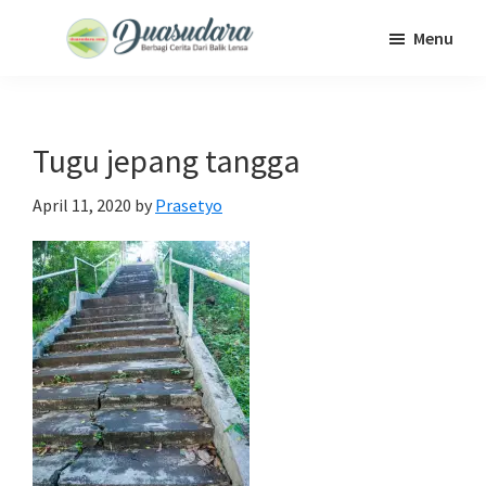
Skip
Skip
Skip
Menu
to
to
to
Duasudara
Berbagi
main
primary
footer
Cerita
content
sidebar
Dari
Tugu jepang tangga
Balik
Lensa
April 11, 2020
by
Prasetyo