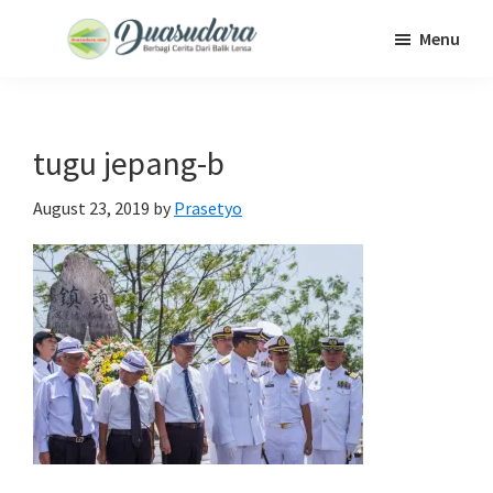
Skip
Skip
Skip
Menu
to
to
to
Duasudara
Berbagi
main
primary
footer
Cerita
content
sidebar
Dari
tugu jepang-b
Balik
Lensa
August 23, 2019
by
Prasetyo