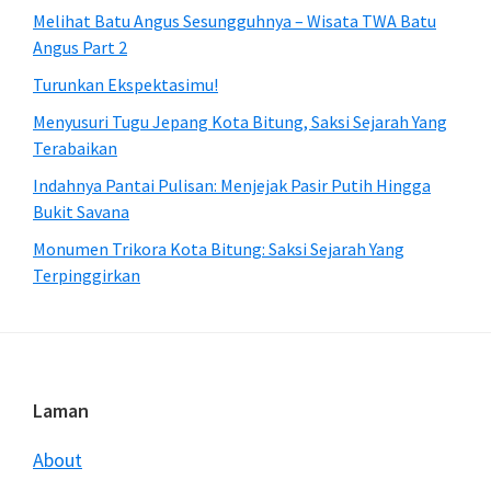
Melihat Batu Angus Sesungguhnya – Wisata TWA Batu
Angus Part 2
Turunkan Ekspektasimu!
Menyusuri Tugu Jepang Kota Bitung, Saksi Sejarah Yang
Terabaikan
Indahnya Pantai Pulisan: Menjejak Pasir Putih Hingga
Bukit Savana
Monumen Trikora Kota Bitung: Saksi Sejarah Yang
Terpinggirkan
Footer
Laman
About