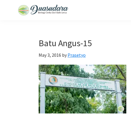
Skip
Skip
Skip
Skip
to
to
to
to
Duasudara
Berbagi
primary
main
primary
footer
Cerita
navigation
content
sidebar
Dari
Batu Angus-15
Balik
Lensa
May 3, 2016
by
Prasetyo