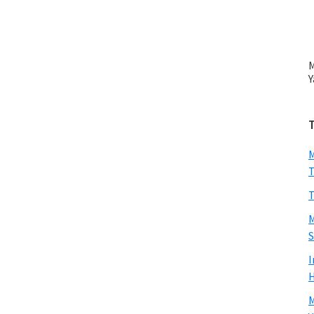
M
Y
M
T
T
M
S
I
H
M