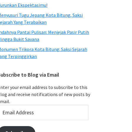
urunkan Ekspektasimu!
enyusuri Tugu Jepang Kota Bitung, Saksi
ejarah Yang Terabaikan
ndahnya Pantai Pulisan: Menjejak Pasir Putih
ingga Bukit Savana
onumen Trikora Kota Bitung: Saksi Sejarah
ang Terpinggirkan
ubscribe to Blog via Email
nter your email address to subscribe to this
log and receive notifications of new posts by
mail.
mail
ddress