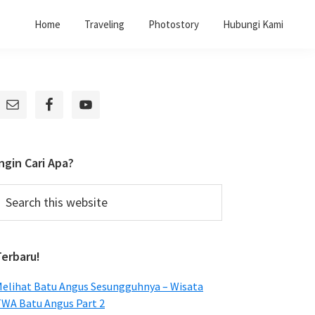
Home
Traveling
Photostory
Hubungi Kami
Primary
Sidebar
ngin Cari Apa?
earch
his
ebsite
Terbaru!
elihat Batu Angus Sesungguhnya – Wisata
WA Batu Angus Part 2