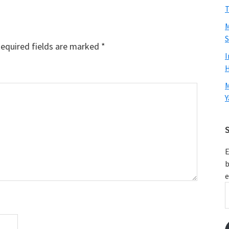
T
M
S
equired fields are marked
*
I
H
M
Y
S
E
b
e
E
A