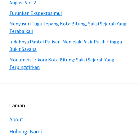
Angus Part 2
Turunkan Ekspektasimu!
Menyusuri Tugu Jepang Kota Bitung, Saksi Sejarah Yang
Terabaikan
Indahnya Pantai Pulisan: Menjejak Pasir Putih Hingga
Bukit Savana
Monumen Trikora Kota Bitung: Saksi Sejarah Yang
Terpinggirkan
Footer
Laman
About
Hubungi Kami