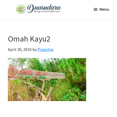
Skip
Skip
Skip
Menu
to
to
to
Duasudara
Berbagi
main
primary
footer
Cerita
content
sidebar
Dari
Omah Kayu2
Balik
Lensa
April 30, 2016
by
Prasetyo