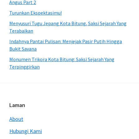
Angus Part 2
Turunkan Ekspektasimu!
Menyusuri Tugu Jepang Kota Bitung, Saksi Sejarah Yang
Terabaikan
Indahnya Pantai Pulisan: Menjejak Pasir Putih Hingga
Bukit Savana
Monumen Trikora Kota Bitung: Saksi Sejarah Yang
Terpinggirkan
Footer
Laman
About
Hubungi Kami