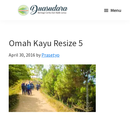
Skip
Skip
Skip
Menu
to
to
to
Duasudara
Berbagi
main
primary
footer
Cerita
content
sidebar
Dari
Omah Kayu Resize 5
Balik
Lensa
April 30, 2016
by
Prasetyo