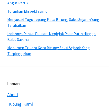
Angus Part 2
Turunkan Ekspektasimu!
Menyusuri Tugu Jepang Kota Bitung, Saksi Sejarah Yang
Terabaikan
Indahnya Pantai Pulisan: Menjejak Pasir Putih Hingga
Bukit Savana
Monumen Trikora Kota Bitung: Saksi Sejarah Yang
Terpinggirkan
Footer
Laman
About
Hubungi Kami