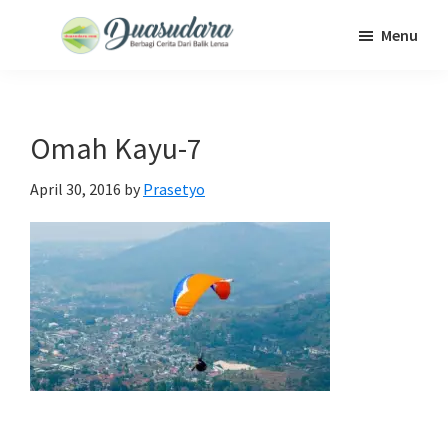
Skip
Skip
Skip
Menu
to
to
to
Duasudara
Berbagi
main
primary
footer
Cerita
content
sidebar
Dari
Omah Kayu-7
Balik
Lensa
April 30, 2016
by
Prasetyo