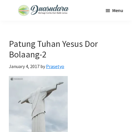
Skip
Skip
Skip
Menu
to
to
to
Duasudara
Berbagi
main
primary
footer
Cerita
content
sidebar
Dari
Patung Tuhan Yesus Dor
Balik
Bolaang-2
Lensa
January 4, 2017
by
Prasetyo