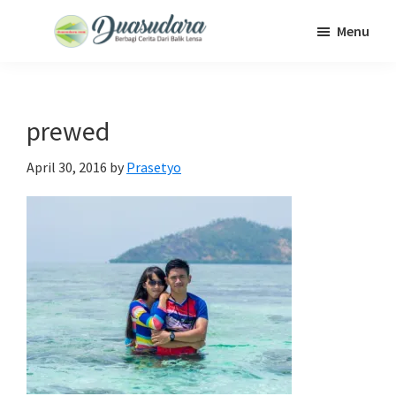
Skip
Skip
Skip
Menu
to
to
to
Duasudara
Berbagi
main
primary
footer
Cerita
content
sidebar
Dari
prewed
Balik
Lensa
April 30, 2016
by
Prasetyo