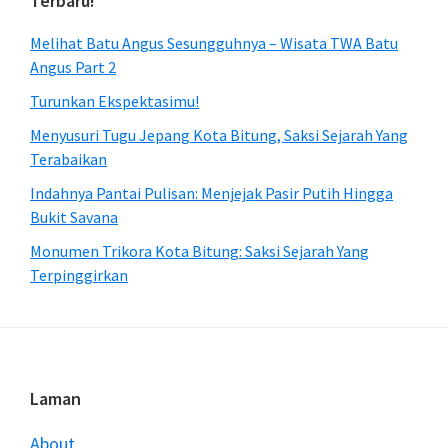
Terbaru!
Melihat Batu Angus Sesungguhnya – Wisata TWA Batu
Angus Part 2
Turunkan Ekspektasimu!
Menyusuri Tugu Jepang Kota Bitung, Saksi Sejarah Yang
Terabaikan
Indahnya Pantai Pulisan: Menjejak Pasir Putih Hingga
Bukit Savana
Monumen Trikora Kota Bitung: Saksi Sejarah Yang
Terpinggirkan
Footer
Laman
About