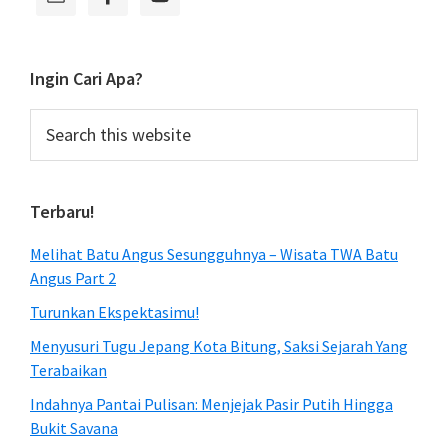
Sidebar
Ingin Cari Apa?
Search
this
website
Terbaru!
Melihat Batu Angus Sesungguhnya – Wisata TWA Batu
Angus Part 2
Turunkan Ekspektasimu!
Menyusuri Tugu Jepang Kota Bitung, Saksi Sejarah Yang
Terabaikan
Indahnya Pantai Pulisan: Menjejak Pasir Putih Hingga
Bukit Savana