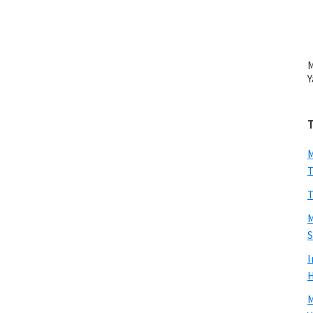
M
Y
M
T
T
M
S
I
H
M