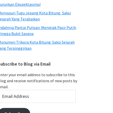
urunkan Ekspektasimu!
enyusuri Tugu Jepang Kota Bitung, Saksi
ejarah Yang Terabaikan
ndahnya Pantai Pulisan: Menjejak Pasir Putih
ingga Bukit Savana
onumen Trikora Kota Bitung: Saksi Sejarah
ang Terpinggirkan
ubscribe to Blog via Email
nter your email address to subscribe to this
log and receive notifications of new posts by
mail.
mail
ddress