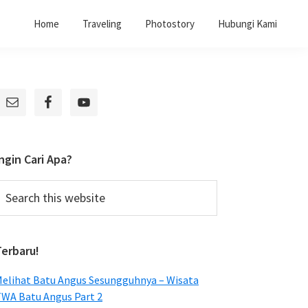
Home
Traveling
Photostory
Hubungi Kami
Primary
Sidebar
ngin Cari Apa?
earch
his
ebsite
Terbaru!
elihat Batu Angus Sesungguhnya – Wisata
WA Batu Angus Part 2