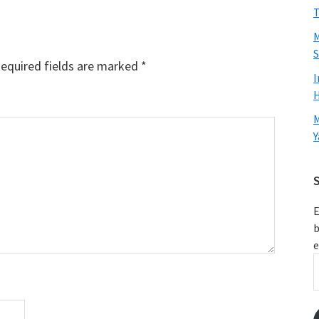
T
M
S
equired fields are marked
*
I
H
M
Y
S
E
b
e
E
A