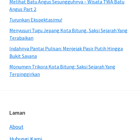
Melihat Batu Angus Sesungguhnya – Wisata TWA Batu
Angus Part 2
Turunkan Ekspektasimu!
Menyusuri Tugu Jepang Kota Bitung, Saksi Sejarah Yang
Terabaikan
Indahnya Pantai Pulisan: Menjejak Pasir Putih Hingga
Bukit Savana
Monumen Trikora Kota Bitung: Saksi Sejarah Yang
Terpinggirkan
Footer
Laman
About
Hubungi Kami