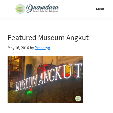
Skip
Skip
Skip
Menu
to
to
to
Duasudara
Berbagi
main
primary
footer
Cerita
content
sidebar
Dari
Featured Museum Angkut
Balik
Lensa
May 16, 2016
by
Prasetyo