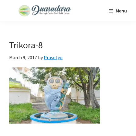
Skip
Skip
Skip
Menu
to
to
to
Duasudara
Berbagi
main
primary
footer
Cerita
content
sidebar
Dari
Trikora-8
Balik
Lensa
March 9, 2017
by
Prasetyo