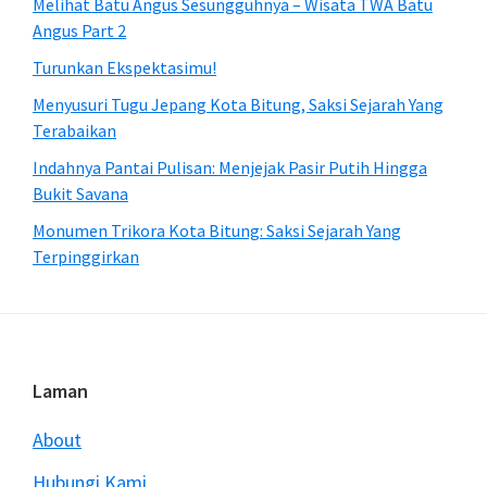
Melihat Batu Angus Sesungguhnya – Wisata TWA Batu
Angus Part 2
Turunkan Ekspektasimu!
Menyusuri Tugu Jepang Kota Bitung, Saksi Sejarah Yang
Terabaikan
Indahnya Pantai Pulisan: Menjejak Pasir Putih Hingga
Bukit Savana
Monumen Trikora Kota Bitung: Saksi Sejarah Yang
Terpinggirkan
Footer
Laman
About
Hubungi Kami