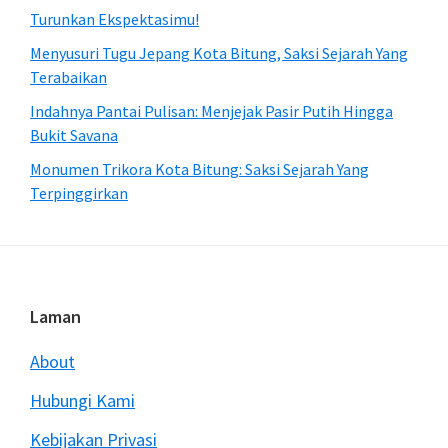
Turunkan Ekspektasimu!
Menyusuri Tugu Jepang Kota Bitung, Saksi Sejarah Yang
Terabaikan
Indahnya Pantai Pulisan: Menjejak Pasir Putih Hingga
Bukit Savana
Monumen Trikora Kota Bitung: Saksi Sejarah Yang
Terpinggirkan
Footer
Laman
About
Hubungi Kami
Kebijakan Privasi