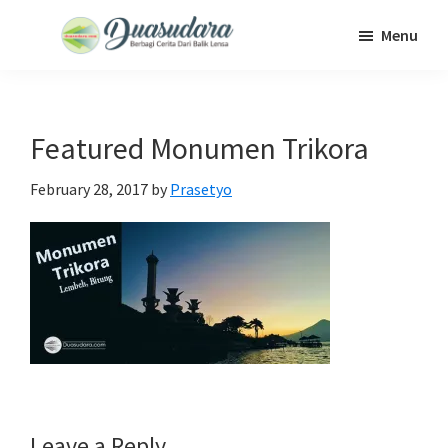
Skip
Skip
Skip
Menu
to
to
to
Duasudara
Berbagi
main
primary
footer
Cerita
content
sidebar
Dari
Featured Monumen Trikora
Balik
Lensa
February 28, 2017
by
Prasetyo
Reader
Leave a Reply