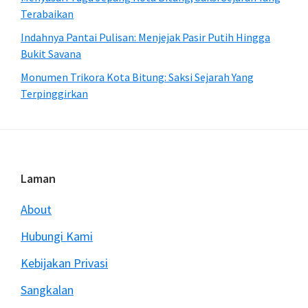
Terabaikan
Indahnya Pantai Pulisan: Menjejak Pasir Putih Hingga
Bukit Savana
Monumen Trikora Kota Bitung: Saksi Sejarah Yang
Terpinggirkan
Footer
Laman
About
Hubungi Kami
Kebijakan Privasi
Sangkalan