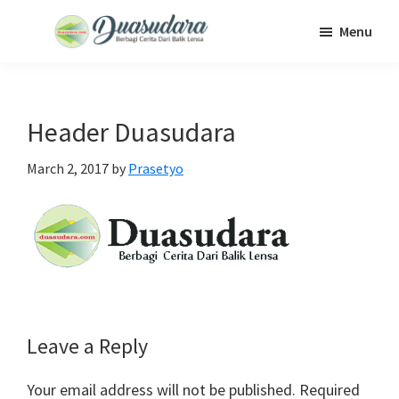
Skip
Skip
Skip
Menu
to
to
to
Duasudara
Berbagi
main
primary
footer
Cerita
content
sidebar
Dari
Header Duasudara
Balik
Lensa
March 2, 2017
by
Prasetyo
Reader
Leave a Reply
Interactions
Your email address will not be published.
Required