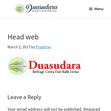
Skip
Skip
Skip
Menu
to
to
to
Duasudara
Berbagi
main
primary
footer
Cerita
content
sidebar
Dari
Head web
Balik
Lensa
March 2, 2017
by
Prasetyo
Reader
Leave a Reply
Interactions
Your email address will not be published.
Required