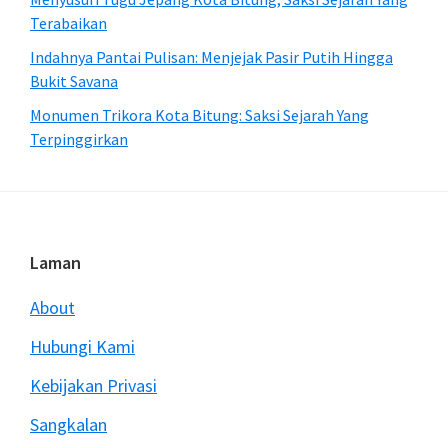
Terabaikan
Indahnya Pantai Pulisan: Menjejak Pasir Putih Hingga
Bukit Savana
Monumen Trikora Kota Bitung: Saksi Sejarah Yang
Terpinggirkan
Footer
Laman
About
Hubungi Kami
Kebijakan Privasi
Sangkalan