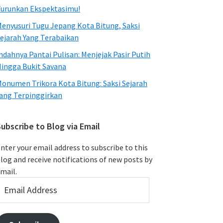
urunkan Ekspektasimu!
enyusuri Tugu Jepang Kota Bitung, Saksi
ejarah Yang Terabaikan
ndahnya Pantai Pulisan: Menjejak Pasir Putih
ingga Bukit Savana
onumen Trikora Kota Bitung: Saksi Sejarah
ang Terpinggirkan
ubscribe to Blog via Email
nter your email address to subscribe to this
log and receive notifications of new posts by
mail.
mail
ddress