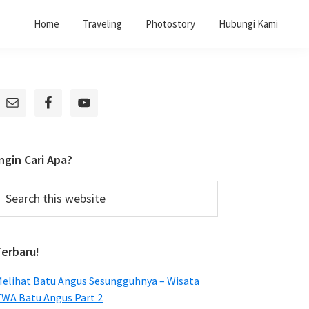
Home
Traveling
Photostory
Hubungi Kami
Primary
Sidebar
ngin Cari Apa?
earch
his
ebsite
Terbaru!
elihat Batu Angus Sesungguhnya – Wisata
WA Batu Angus Part 2