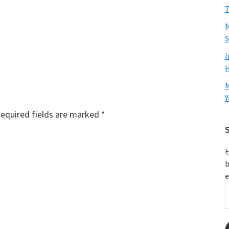
T
M
S
I
H
M
Y
equired fields are marked
*
S
E
b
e
E
A