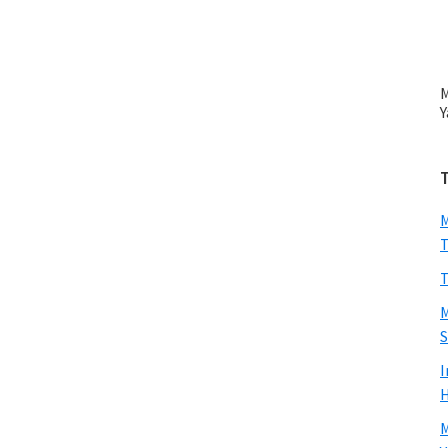
M
Y
M
T
T
M
S
I
H
M