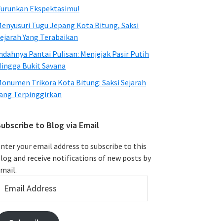
urunkan Ekspektasimu!
enyusuri Tugu Jepang Kota Bitung, Saksi
ejarah Yang Terabaikan
ndahnya Pantai Pulisan: Menjejak Pasir Putih
ingga Bukit Savana
onumen Trikora Kota Bitung: Saksi Sejarah
ang Terpinggirkan
ubscribe to Blog via Email
nter your email address to subscribe to this
log and receive notifications of new posts by
mail.
mail
ddress