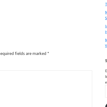
T
M
S
I
H
M
Y
equired fields are marked
*
S
E
b
e
E
A