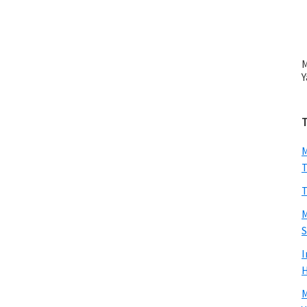
M
Y
M
T
T
M
S
I
H
M