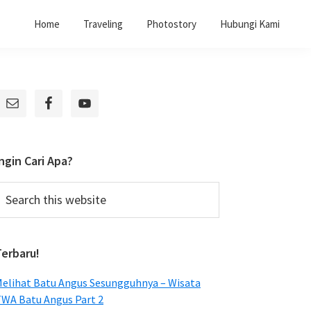
Home
Traveling
Photostory
Hubungi Kami
Primary
Sidebar
ngin Cari Apa?
earch
his
ebsite
Terbaru!
elihat Batu Angus Sesungguhnya – Wisata
WA Batu Angus Part 2